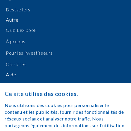
Bestsellers
Autre
Club Lexibook
À propos
Pour les investisseurs
Carrières
Aide
Manuels d'utilisation
Ce site utilise des cookies.
Achats en ligne
Nous utilisons des cookies pour personnaliser le
Nous contacter
contenu et les publicités, fournir des fonctionnalités de
réseaux sociaux et analyser notre trafic. Nous
Se connecter
partageons également des informations sur l'utilisation