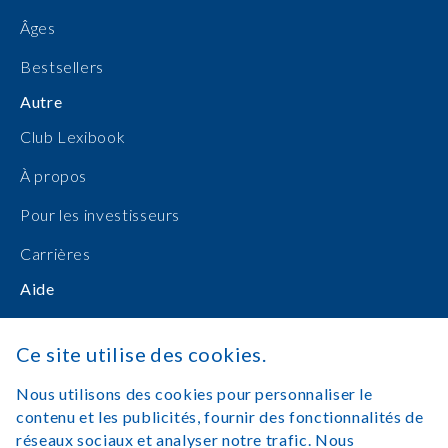
Âges
Bestsellers
Autre
Club Lexibook
À propos
Pour les investisseurs
Carrières
Aide
Manuels d'utilisation
Ce site utilise des cookies.
Achats en ligne
Nous utilisons des cookies pour personnaliser le
Nous contacter
contenu et les publicités, fournir des fonctionnalités de
réseaux sociaux et analyser notre trafic. Nous
Se connecter