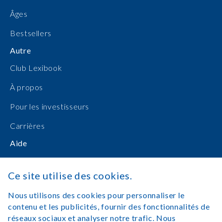
Âges
Bestsellers
Autre
Club Lexibook
À propos
Pour les investisseurs
Carrières
Aide
Manuels d'utilisation
Ce site utilise des cookies.
Achats en ligne
Nous utilisons des cookies pour personnaliser le
Nous contacter
contenu et les publicités, fournir des fonctionnalités de
réseaux sociaux et analyser notre trafic. Nous
Se connecter