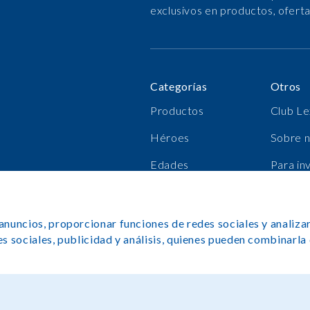
exclusivos en productos, ofert
Categorías
Otros
Productos
Club Le
Héroes
Sobre 
Edades
Para in
Bestsellers
Carrer
 anuncios, proporcionar funciones de redes sociales y anali
des sociales, publicidad y análisis, quienes pueden combinarl
Copyright©Lexibook 2025. Todos l