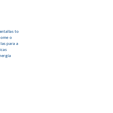
ntallas to
 home o
las para a
icas
nergía