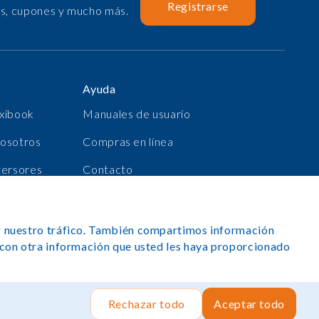
Registrarse
as, cupones y mucho más.
Ayuda
xibook
Manuales de usuario
nosotros
Compras en línea
versores
Contacto
as
Registrarse
zar nuestro tráfico. También compartimos información
a con otra información que usted les haya proporcionado
os derechos reservados
Sitio realizado por Rush Hour Digital
.
Rechazar todo
Aceptar todo