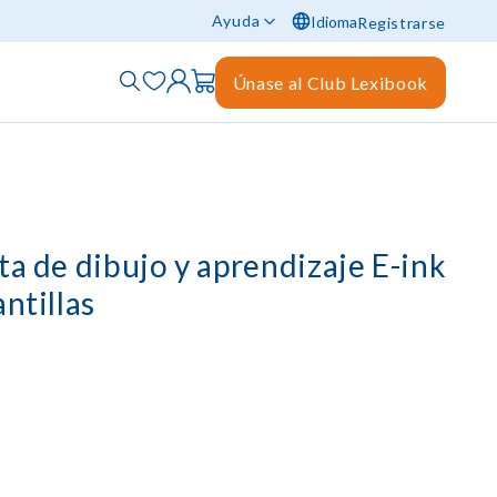
Ayuda
Idioma
Registrarse
Únase al Club Lexibook
ta de dibujo y aprendizaje E-ink
ntillas