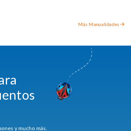
Más Manualidades
ara
uentos
upones y mucho más.