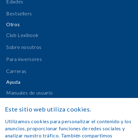
Edades
Bestsellers
Otros
Club Lexibook
Sobre nosotros
Para inversores
Carreras
Ayuda
Manuales de usuario
Compras en línea
Este sitio web utiliza cookies.
Contacto
Utilizamos cookies para personalizar el contenido y los
anuncios, proporcionar funciones de redes sociales y
Registrarse
analizar nuestro tráfico. También compartimos