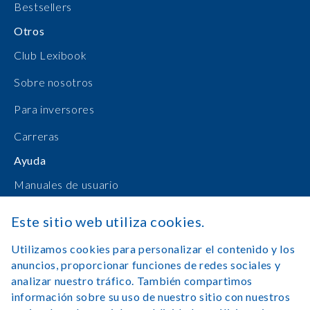
Bestsellers
Otros
Club Lexibook
Sobre nosotros
Para inversores
Carreras
Ayuda
Manuales de usuario
Compras en línea
Este sitio web utiliza cookies.
Contacto
Utilizamos cookies para personalizar el contenido y los
anuncios, proporcionar funciones de redes sociales y
Registrarse
analizar nuestro tráfico. También compartimos
información sobre su uso de nuestro sitio con nuestros