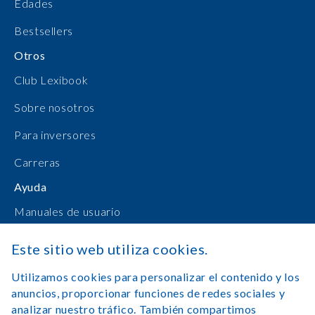
Edades
Bestsellers
Otros
Club Lexibook
Sobre nosotros
Para inversores
Carreras
Ayuda
Manuales de usuario
Compras en línea
Este sitio web utiliza cookies.
Contacto
Utilizamos cookies para personalizar el contenido y los
anuncios, proporcionar funciones de redes sociales y
Registrarse
analizar nuestro tráfico. También compartimos