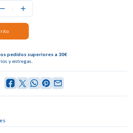
|
rrito
los pedidos superiores a 30€
íos y entregas.
es