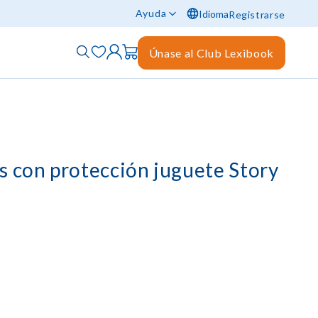
Ayuda
Idioma
Registrarse
Únase al Club Lexibook
s con protección juguete Story