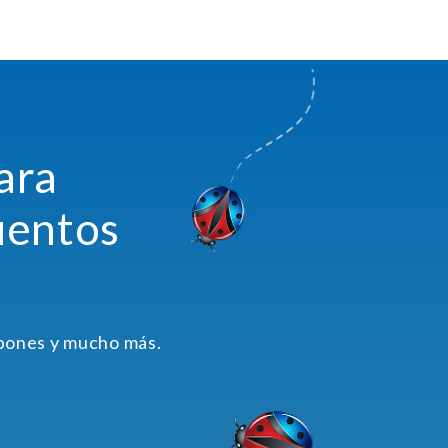
ara
uentos
upones y mucho más.