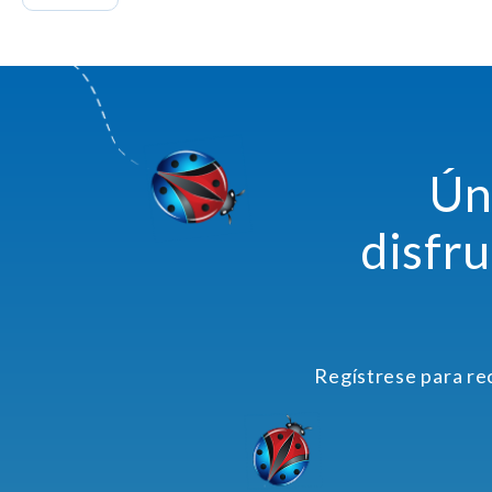
Ún
disfr
Regístrese para re