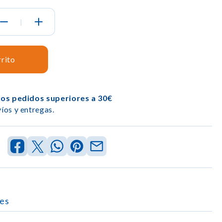
|
rrito
los pedidos superiores a 30€
íos y entregas.
es