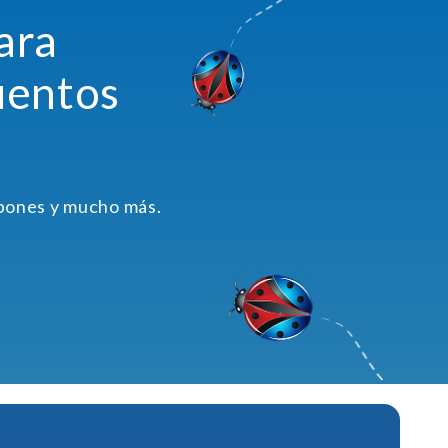
ara
uentos
upones y mucho más.