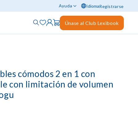
Ayuda
Idioma
Registrarse
Únase al Club Lexibook
ables cómodos 2 en 1 con
le con limitación de volumen
rogu