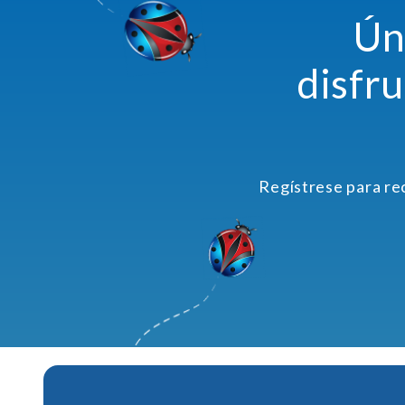
Ún
disfr
Regístrese para re