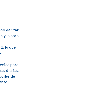
eño de Star
s y la hora
1, lo que
n
lecida para
as diarias.
áciles de
ento.