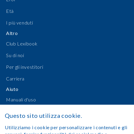
Età
I più venduti
Altro
Club Lexibook
Su di noi
Per gli investitori
Carriera
Aiuto
Manuali d'uso
Shopping online
Questo sito utilizza cookie.
Contattateci
Utilizziamo i cookie per personalizzare i contenuti e gli