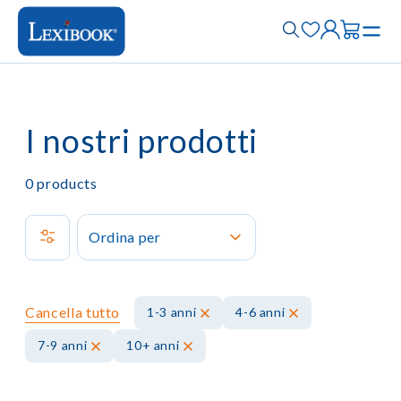
I nostri prodotti
0
products
Ordina per
Cancella tutto
1-3 anni
4-6 anni
7-9 anni
10+ anni