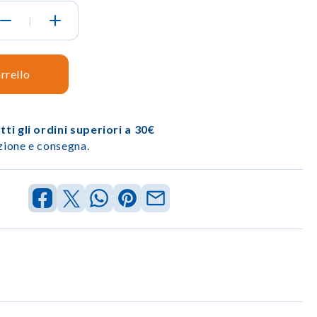
|
rrello
ti gli ordini superiori a 30€
izione e consegna.