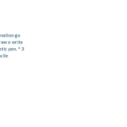
ination go
raw o write
tic pen. * 3
cile