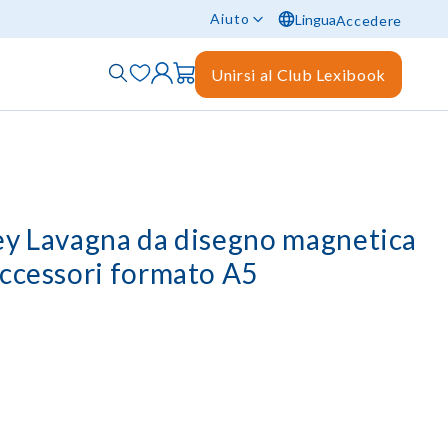
Aiuto
Lingua
Accedere
Unirsi al Club Lexibook
ey Lavagna da disegno magnetica
accessori formato A5