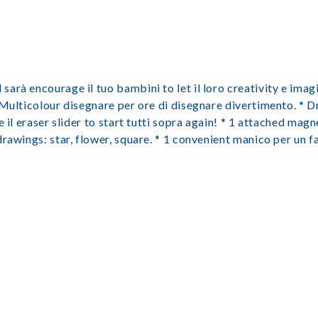
arà encourage il tuo bambini to let il loro creativity e imag
 Multicolour disegnare per ore di disegnare divertimento. * D
 il eraser slider to start tutti sopra again! * 1 attached magne
rawings: star, flower, square. * 1 convenient manico per un fa