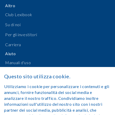
Altro
Club Lexibook
Su di noi
Per gli investitori
Carriera
Aiuto
Manuali d'uso
Shopping online
Questo sito utilizza cookie.
Contattateci
Utilizziamo i cookie per personalizzare i contenuti e gli
annunci, fornire funzionalità dei social media e
Accedi
analizzare il nostro traffico. Condividiamo inoltre
informazioni sull'utilizzo del nostro sito con i nostri
partner dei social media, pubblicità e analisi, che