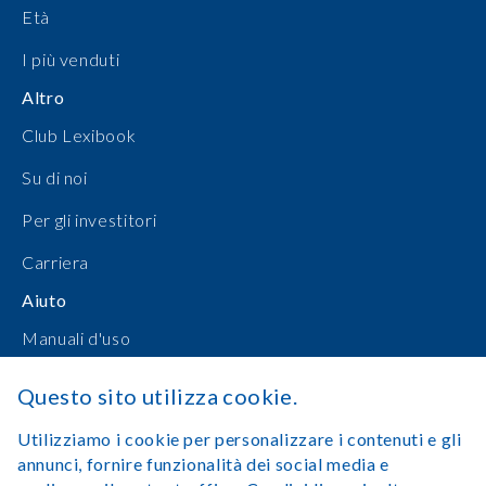
Età
I più venduti
Altro
Club Lexibook
Su di noi
Per gli investitori
Carriera
Aiuto
Manuali d'uso
Shopping online
Questo sito utilizza cookie.
Contattateci
Utilizziamo i cookie per personalizzare i contenuti e gli
annunci, fornire funzionalità dei social media e
Accedi