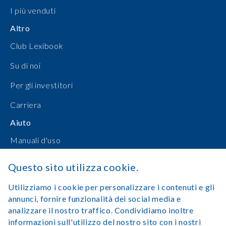
I più venduti
Altro
Club Lexibook
Su di noi
Per gli investitori
Carriera
Aiuto
Manuali d'uso
Shopping online
Questo sito utilizza cookie.
Contattateci
Utilizziamo i cookie per personalizzare i contenuti e gli
annunci, fornire funzionalità dei social media e
Accedi
analizzare il nostro traffico. Condividiamo inoltre
informazioni sull'utilizzo del nostro sito con i nostri