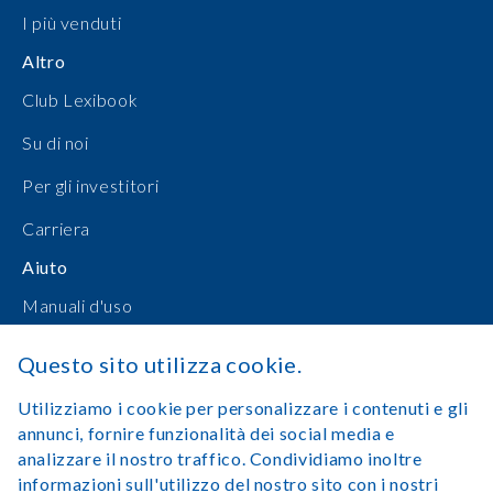
I più venduti
Altro
Club Lexibook
Su di noi
Per gli investitori
Carriera
Aiuto
Manuali d'uso
Shopping online
Questo sito utilizza cookie.
Contattateci
Utilizziamo i cookie per personalizzare i contenuti e gli
annunci, fornire funzionalità dei social media e
Accedi
analizzare il nostro traffico. Condividiamo inoltre
informazioni sull'utilizzo del nostro sito con i nostri