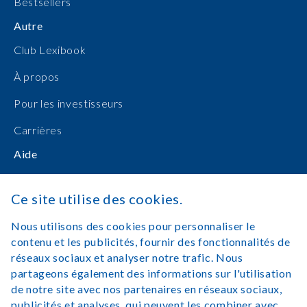
Bestsellers
Autre
Club Lexibook
À propos
Pour les investisseurs
Carrières
Aide
Manuels d'utilisation
Ce site utilise des cookies.
Achats en ligne
Nous utilisons des cookies pour personnaliser le
Nous contacter
contenu et les publicités, fournir des fonctionnalités de
réseaux sociaux et analyser notre trafic. Nous
Se connecter
partageons également des informations sur l'utilisation
de notre site avec nos partenaires en réseaux sociaux,
publicités et analyses, qui peuvent les combiner avec