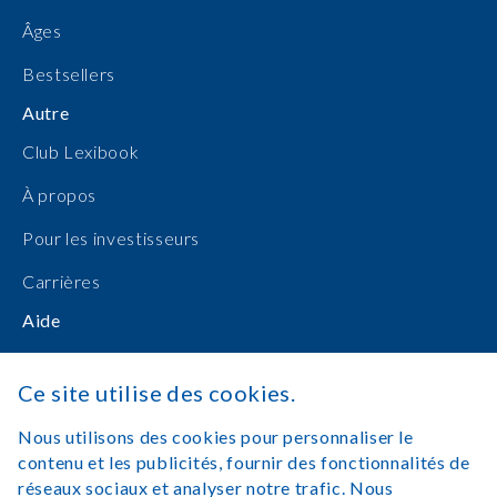
Âges
Bestsellers
Autre
Club Lexibook
À propos
Pour les investisseurs
Carrières
Aide
Manuels d'utilisation
Ce site utilise des cookies.
Achats en ligne
Nous utilisons des cookies pour personnaliser le
Nous contacter
contenu et les publicités, fournir des fonctionnalités de
réseaux sociaux et analyser notre trafic. Nous
Se connecter