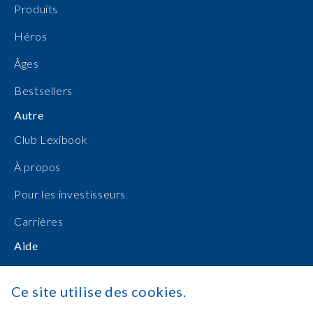
Produits
Héros
Âges
Bestsellers
Autre
Club Lexibook
À propos
Pour les investisseurs
Carrières
Aide
Manuels d'utilisation
Ce site utilise des cookies.
Achats en ligne