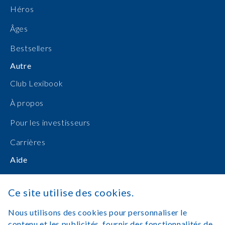
Héros
Âges
Bestsellers
Autre
Club Lexibook
À propos
Pour les investisseurs
Carrières
Aide
Manuels d'utilisation
Ce site utilise des cookies.
Achats en ligne
Nous utilisons des cookies pour personnaliser le
Nous contacter
contenu et les publicités, fournir des fonctionnalités de