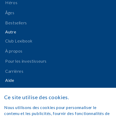
Héros
Âges
Bestsellers
Autre
Club Lexibook
À propos
Pour les investisseurs
Carrières
Aide
Manuels d'utilisation
Ce site utilise des cookies.
Achats en ligne
Nous utilisons des cookies pour personnaliser le
Nous contacter
contenu et les publicités, fournir des fonctionnalités de