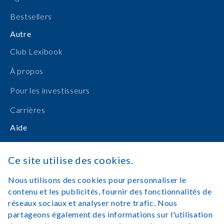
Bestsellers
Autre
Club Lexibook
À propos
Pour les investisseurs
Carrières
Aide
Manuels d'utilisation
Ce site utilise des cookies.
Achats en ligne
Nous utilisons des cookies pour personnaliser le
Nous contacter
contenu et les publicités, fournir des fonctionnalités de
réseaux sociaux et analyser notre trafic. Nous
Se connecter
partageons également des informations sur l'utilisation