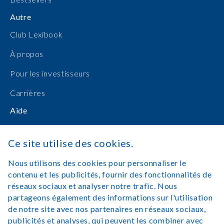
Autre
Club Lexibook
À propos
Pour les investisseurs
Carrières
Aide
Manuels d'utilisation
Ce site utilise des cookies.
Achats en ligne
Nous utilisons des cookies pour personnaliser le
Nous contacter
contenu et les publicités, fournir des fonctionnalités de
réseaux sociaux et analyser notre trafic. Nous
Se connecter
partageons également des informations sur l'utilisation
de notre site avec nos partenaires en réseaux sociaux,
publicités et analyses, qui peuvent les combiner avec