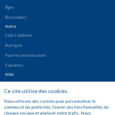
Âges
Bestsellers
Autre
Club Lexibook
À propos
Pour les investisseurs
Carrières
Aide
Manuels d'utilisation
Ce site utilise des cookies.
Achats en ligne
Nous utilisons des cookies pour personnaliser le
Nous contacter
contenu et les publicités, fournir des fonctionnalités de
réseaux sociaux et analyser notre trafic. Nous
Se connecter