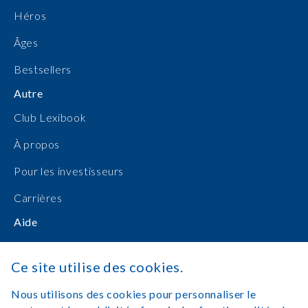
Héros
Âges
Bestsellers
Autre
Club Lexibook
À propos
Pour les investisseurs
Carrières
Aide
Manuels d'utilisation
Ce site utilise des cookies.
Achats en ligne
Nous utilisons des cookies pour personnaliser le
Nous contacter