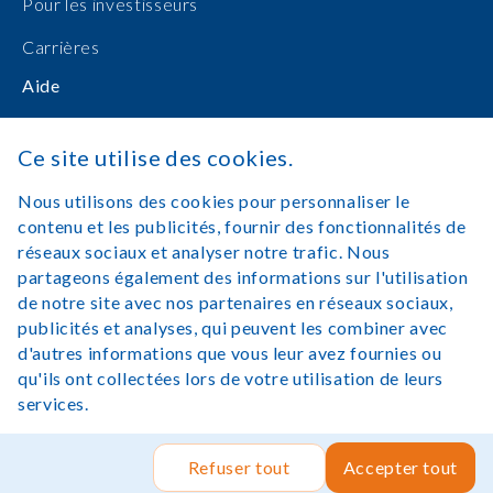
Pour les investisseurs
Carrières
Aide
Manuels d'utilisation
Ce site utilise des cookies.
Achats en ligne
Nous utilisons des cookies pour personnaliser le
Nous contacter
contenu et les publicités, fournir des fonctionnalités de
réseaux sociaux et analyser notre trafic. Nous
Se connecter
partageons également des informations sur l'utilisation
de notre site avec nos partenaires en réseaux sociaux,
publicités et analyses, qui peuvent les combiner avec
d'autres informations que vous leur avez fournies ou
qu'ils ont collectées lors de votre utilisation de leurs
Mentions légales
Conditions d'utilisation
services.
Copyright©Lexibook 2025. Tous droits réservés.
Site par
Rush Hour Digital
.
Refuser tout
Accepter tout