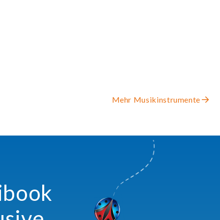
Mehr Musikinstrumente
xibook
usive