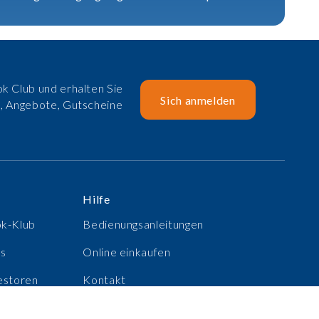
k Club und erhalten Sie
Sich anmelden
e, Angebote, Gutscheine
Hilfe
ok-Klub
Bedienungsanleitungen
ns
Online einkaufen
estoren
Kontakt
e
Anmelden