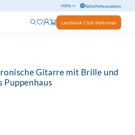
Hilfe
Sprache
Anmelden
Lexibook Club beitreten
onische Gitarre mit Brille und
s Puppenhaus