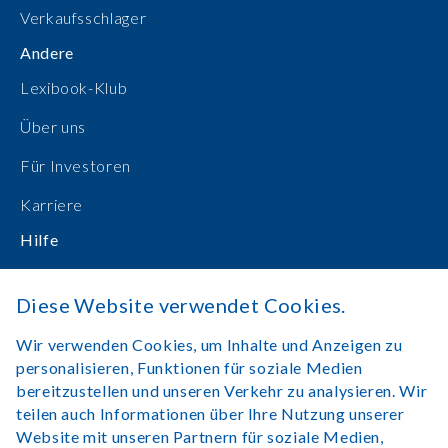
Verkaufsschlager
Andere
Lexibook-Klub
Über uns
Für Investoren
Karriere
Hilfe
Bedienungsanleitungen
Diese Website verwendet Cookies.
Online einkaufen
Wir verwenden Cookies, um Inhalte und Anzeigen zu
Kontakt
personalisieren, Funktionen für soziale Medien
bereitzustellen und unseren Verkehr zu analysieren. Wir
Anmelden
teilen auch Informationen über Ihre Nutzung unserer
Website mit unseren Partnern für soziale Medien,