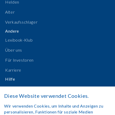
Helden
Alter
Verkaufsschlager
Andere
Lexibook-Klub
Über uns
Für Investoren
Karriere
Hilfe
Bedienungsanleitungen
Diese Website verwendet Cookies.
Online einkaufen
Wir verwenden Cookies, um Inhalte und Anzeigen zu
Kontakt
personalisieren, Funktionen für soziale Medien