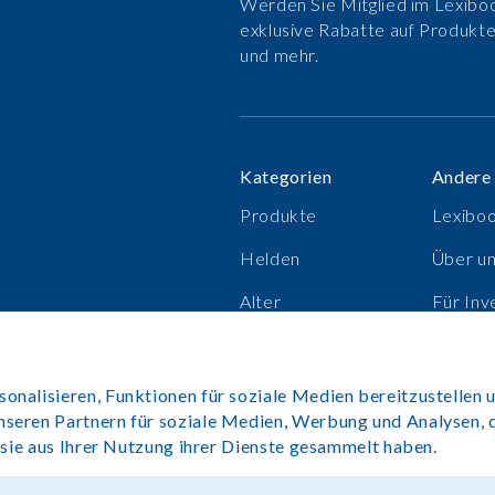
Werden Sie Mitglied im Lexiboo
exklusive Rabatte auf Produkt
und mehr.
Kategorien
Andere
Produkte
Lexibo
Helden
Über u
Alter
Für Inv
Verkaufsschlager
Karrier
nalisieren, Funktionen für soziale Medien bereitzustellen u
nseren Partnern für soziale Medien, Werbung und Analysen, 
e sie aus Ihrer Nutzung ihrer Dienste gesammelt haben.
Copyright©Lexibook