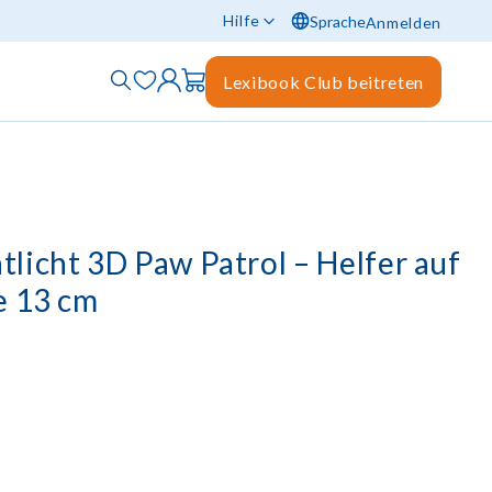
Hilfe
Sprache
Anmelden
Lexibook Club beitreten
licht 3D Paw Patrol – Helfer auf
e 13 cm