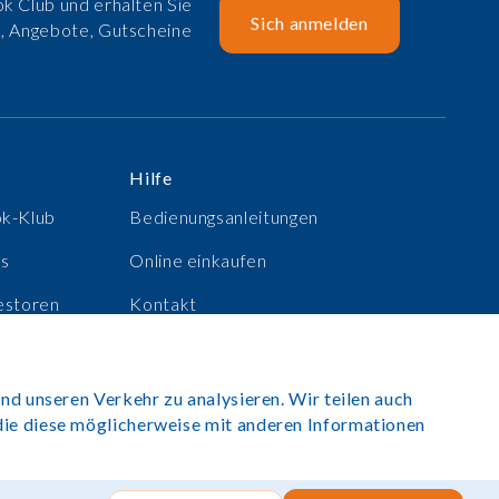
k Club und erhalten Sie
Sich anmelden
e, Angebote, Gutscheine
Hilfe
ok-Klub
Bedienungsanleitungen
ns
Online einkaufen
estoren
Kontakt
e
Anmelden
nd unseren Verkehr zu analysieren. Wir teilen auch
die diese möglicherweise mit anderen Informationen
 2025. Alle Rechte vorbehalten.
Seite von Rush Hour Digital
.