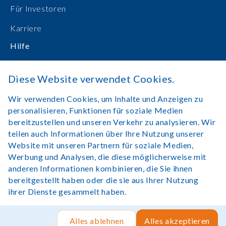
Für Investoren
Karriere
Hilfe
Bedienungsanleitungen
Diese Website verwendet Cookies.
Online einkaufen
Wir verwenden Cookies, um Inhalte und Anzeigen zu
Kontakt
personalisieren, Funktionen für soziale Medien
bereitzustellen und unseren Verkehr zu analysieren. Wir
Anmelden
teilen auch Informationen über Ihre Nutzung unserer
Website mit unseren Partnern für soziale Medien,
Werbung und Analysen, die diese möglicherweise mit
anderen Informationen kombinieren, die Sie ihnen
bereitgestellt haben oder die sie aus Ihrer Nutzung
Rechtlicher Hinweis
Nutzungsbedingungen
ihrer Dienste gesammelt haben.
Copyright©Lexibook 2025. Alle Rechte vorbehalten.
Seite von
Rush Hour Digital
.
Alles ablehnen
Alles akzeptieren