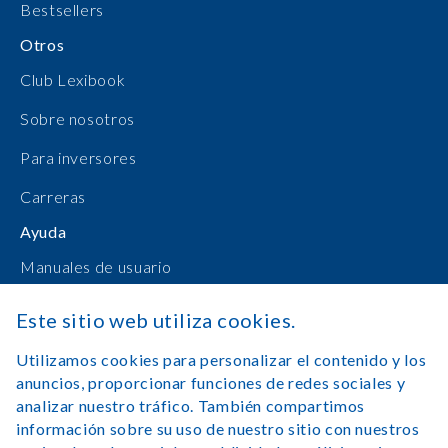
Bestsellers
Otros
Club Lexibook
Sobre nosotros
Para inversores
Carreras
Ayuda
Manuales de usuario
Compras en línea
Este sitio web utiliza cookies.
Contacto
Utilizamos cookies para personalizar el contenido y los
anuncios, proporcionar funciones de redes sociales y
Registrarse
analizar nuestro tráfico. También compartimos
información sobre su uso de nuestro sitio con nuestros