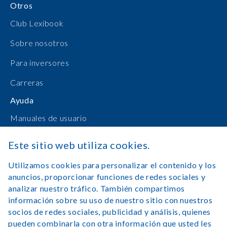
Otros
Club Lexibook
Sobre nosotros
Para inversores
Carreras
Ayuda
Manuales de usuario
Compras en línea
Este sitio web utiliza cookies.
Contacto
Utilizamos cookies para personalizar el contenido y los
anuncios, proporcionar funciones de redes sociales y
Registrarse
analizar nuestro tráfico. También compartimos
información sobre su uso de nuestro sitio con nuestros
socios de redes sociales, publicidad y análisis, quienes
pueden combinarla con otra información que usted les