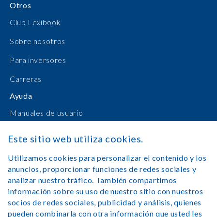
Otros
Club Lexibook
Sobre nosotros
Para inversores
Carreras
Ayuda
Manuales de usuario
Compras en línea
Este sitio web utiliza cookies.
Contacto
Utilizamos cookies para personalizar el contenido y los
anuncios, proporcionar funciones de redes sociales y
Registrarse
analizar nuestro tráfico. También compartimos
información sobre su uso de nuestro sitio con nuestros
socios de redes sociales, publicidad y análisis, quienes
pueden combinarla con otra información que usted les