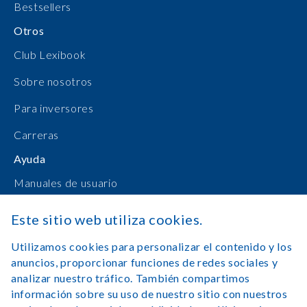
Bestsellers
Otros
Club Lexibook
Sobre nosotros
Para inversores
Carreras
Ayuda
Manuales de usuario
Compras en línea
Este sitio web utiliza cookies.
Contacto
Utilizamos cookies para personalizar el contenido y los
anuncios, proporcionar funciones de redes sociales y
Registrarse
analizar nuestro tráfico. También compartimos
información sobre su uso de nuestro sitio con nuestros