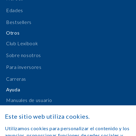
Edades
Bestsellers
Otros
Club Lexibook
Sobre nosotros
Para inversores
Carreras
Ayuda
Manuales de usuario
Compras en línea
Este sitio web utiliza cookies.
Contacto
Utilizamos cookies para personalizar el contenido y los
anuncios, proporcionar funciones de redes sociales y
Registrarse