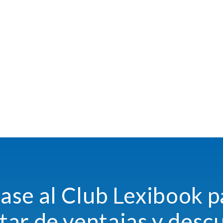
ase al Club Lexibook p
utar de ventajas y desc