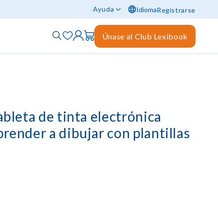
Ayuda
Idioma
Registrarse
Únase al Club Lexibook
ableta de tinta electrónica
prender a dibujar con plantillas