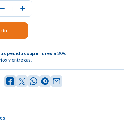
|
rrito
los pedidos superiores a 30€
íos y entregas.
es