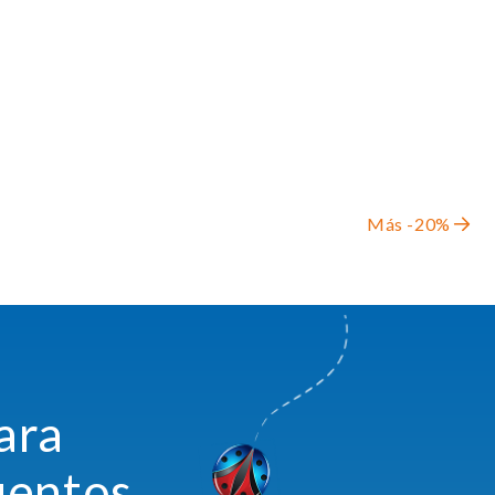
Más -20%
ara
uentos