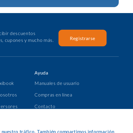
cibir descuentos
Registrarse
as, cupones y mucho más.
Ayuda
xibook
Manuales de usuario
nosotros
Compras en línea
versores
Contacto
as
Registrarse
zar nuestro tráfico. También compartimos información