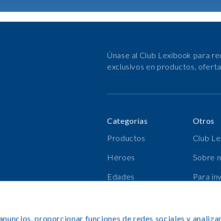
Únase al Club Lexibook para re
exclusivos en productos, ofert
Categorías
Otros
Productos
Club Le
Héroes
Sobre 
Edades
Para in
Bestsellers
Carrer
 anuncios, proporcionar funciones de redes sociales y anali