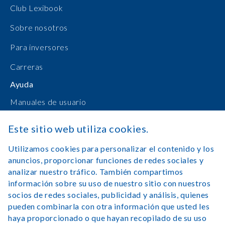
Club Lexibook
Sobre nosotros
Para inversores
Carreras
Ayuda
Manuales de usuario
Compras en línea
Este sitio web utiliza cookies.
Contacto
Utilizamos cookies para personalizar el contenido y los
anuncios, proporcionar funciones de redes sociales y
Registrarse
analizar nuestro tráfico. También compartimos
información sobre su uso de nuestro sitio con nuestros
socios de redes sociales, publicidad y análisis, quienes
pueden combinarla con otra información que usted les
haya proporcionado o que hayan recopilado de su uso
Aviso legal
Condiciones de uso