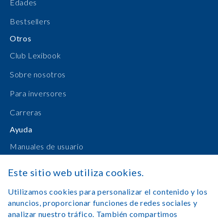
Edades
Bestsellers
Otros
Club Lexibook
Sobre nosotros
Para inversores
Carreras
Ayuda
Manuales de usuario
Compras en línea
Este sitio web utiliza cookies.
Contacto
Utilizamos cookies para personalizar el contenido y los
anuncios, proporcionar funciones de redes sociales y
Registrarse
analizar nuestro tráfico. También compartimos