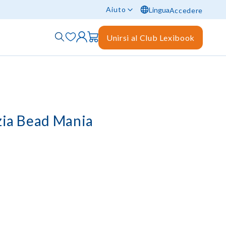
Aiuto
Lingua
Accedere
Unirsi al Club Lexibook
izia Bead Mania