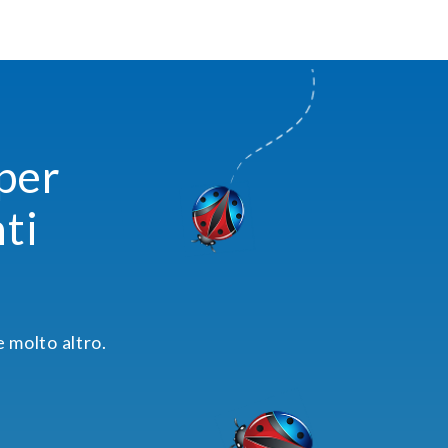
 per
ti
e molto altro.