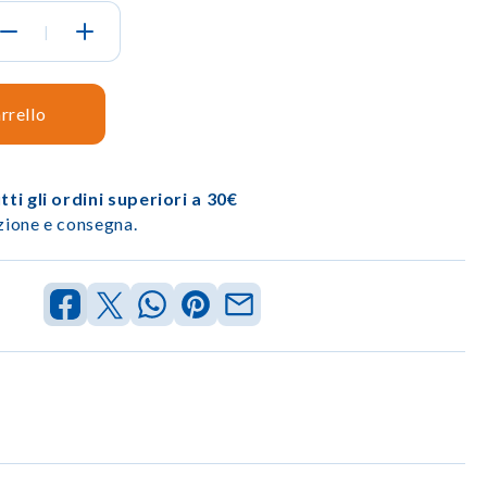
|
rrello
ti gli ordini superiori a 30€
izione e consegna.