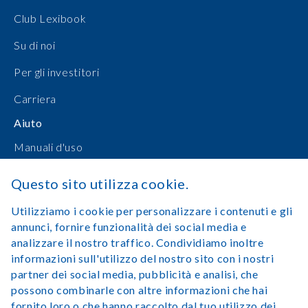
Club Lexibook
Su di noi
Per gli investitori
Carriera
Aiuto
Manuali d'uso
Shopping online
Questo sito utilizza cookie.
Contattateci
Utilizziamo i cookie per personalizzare i contenuti e gli
annunci, fornire funzionalità dei social media e
Accedi
analizzare il nostro traffico. Condividiamo inoltre
informazioni sull'utilizzo del nostro sito con i nostri
partner dei social media, pubblicità e analisi, che
possono combinarle con altre informazioni che hai
fornito loro o che hanno raccolto dal tuo utilizzo dei
Avviso legale
Condizioni di utilizzo