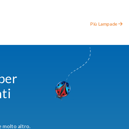
Più Lampade
 per
ti
e molto altro.