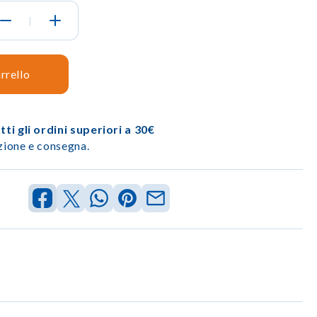
|
rrello
ti gli ordini superiori a 30€
izione e consegna.