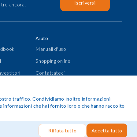
Iscriversi
ltro ancora.
Aiuto
xibook
Manuali d'uso
i
Shopping online
investitori
Contattateci
a
Accedi
 nostro traffico. Condividiamo inoltre informazioni
tre informazioni che hai fornito loro o che hanno raccolto
Tutti i diritti riservati.
Sito realizzato da Rush Hour Digital
.
Rifiuta tutto
Accetta tutto