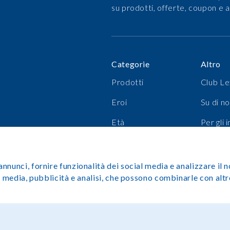
su prodotti, offerte, coupon e a
Categorie
Altro
Prodotti
Club Le
Eroi
Su di no
Età
Per gli 
I più venduti
Carrier
annunci, fornire funzionalità dei social media e analizzare il
ial media, pubblicità e analisi, che possono combinarle con al
Copyright©Lexibook 2025. 