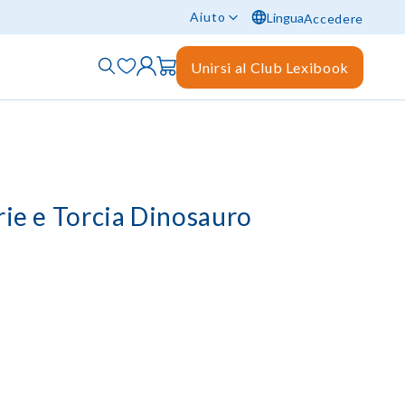
Aiuto
Lingua
Accedere
Unirsi al Club Lexibook
rie e Torcia Dinosauro