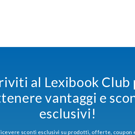
riviti al Lexibook Club
ttenere vantaggi e scon
esclusivi!
 ricevere sconti esclusivi su prodotti, offerte, coupon 