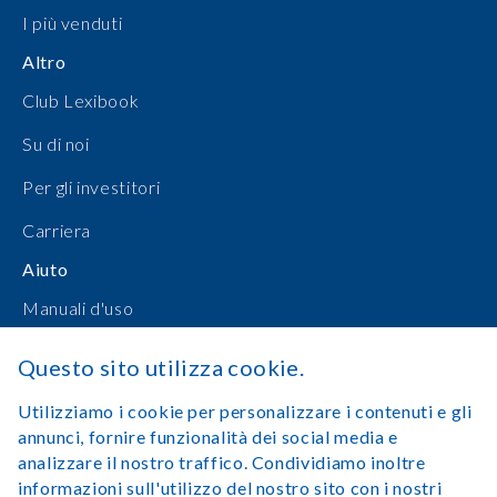
I più venduti
Altro
Club Lexibook
Su di noi
Per gli investitori
Carriera
Aiuto
Manuali d'uso
Shopping online
Questo sito utilizza cookie.
Contattateci
Utilizziamo i cookie per personalizzare i contenuti e gli
annunci, fornire funzionalità dei social media e
Accedi
analizzare il nostro traffico. Condividiamo inoltre
informazioni sull'utilizzo del nostro sito con i nostri