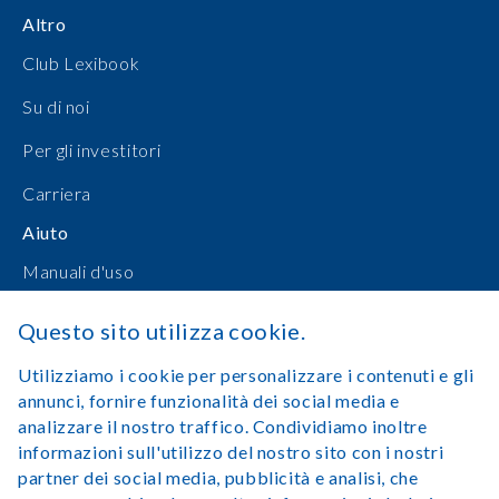
Altro
Club Lexibook
Su di noi
Per gli investitori
Carriera
Aiuto
Manuali d'uso
Shopping online
Questo sito utilizza cookie.
Contattateci
Utilizziamo i cookie per personalizzare i contenuti e gli
annunci, fornire funzionalità dei social media e
Accedi
analizzare il nostro traffico. Condividiamo inoltre
informazioni sull'utilizzo del nostro sito con i nostri
partner dei social media, pubblicità e analisi, che