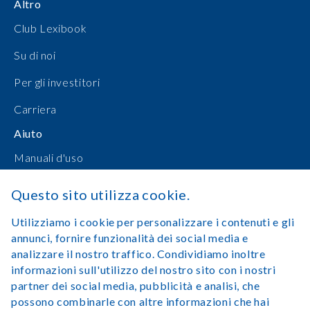
Altro
Club Lexibook
Su di noi
Per gli investitori
Carriera
Aiuto
Manuali d'uso
Shopping online
Questo sito utilizza cookie.
Contattateci
Utilizziamo i cookie per personalizzare i contenuti e gli
annunci, fornire funzionalità dei social media e
Accedi
analizzare il nostro traffico. Condividiamo inoltre
informazioni sull'utilizzo del nostro sito con i nostri
partner dei social media, pubblicità e analisi, che
possono combinarle con altre informazioni che hai