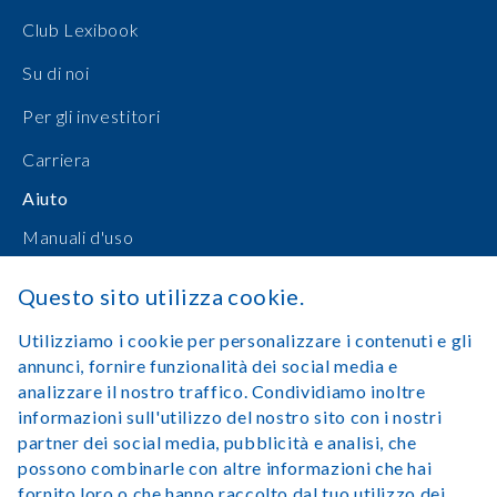
Club Lexibook
Su di noi
Per gli investitori
Carriera
Aiuto
Manuali d'uso
Shopping online
Questo sito utilizza cookie.
Contattateci
Utilizziamo i cookie per personalizzare i contenuti e gli
annunci, fornire funzionalità dei social media e
Accedi
analizzare il nostro traffico. Condividiamo inoltre
informazioni sull'utilizzo del nostro sito con i nostri
partner dei social media, pubblicità e analisi, che
possono combinarle con altre informazioni che hai
fornito loro o che hanno raccolto dal tuo utilizzo dei
Avviso legale
Condizioni di utilizzo