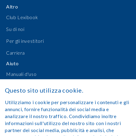
Altro
Club Lexibook
Su di noi
Per gli investitori
Carriera
Aiuto
Manuali d'uso
Shopping online
Questo sito utilizza cookie.
Contattateci
Utilizziamo i cookie per personalizzare i contenuti e gli
annunci, fornire funzionalità dei social media e
Accedi
analizzare il nostro traffico. Condividiamo inoltre
informazioni sull'utilizzo del nostro sito con i nostri
partner dei social media, pubblicità e analisi, che