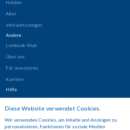
Helden
Alter
Verkaufsschlager
Andere
Lexibook-Klub
Über uns
Für Investoren
Karriere
Hilfe
Bedienungsanleitungen
Diese Website verwendet Cookies.
Online einkaufen
Wir verwenden Cookies, um Inhalte und Anzeigen zu
Kontakt
personalisieren, Funktionen für soziale Medien