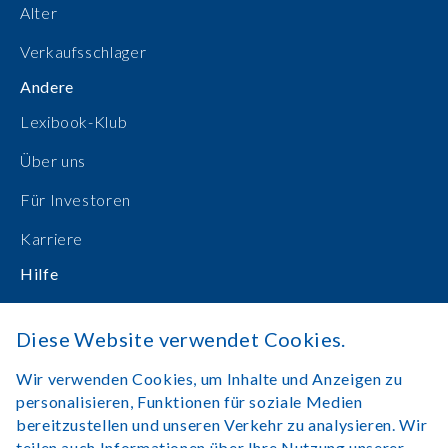
Alter
Verkaufsschlager
Andere
Lexibook-Klub
Über uns
Für Investoren
Karriere
Hilfe
Bedienungsanleitungen
Diese Website verwendet Cookies.
Online einkaufen
Wir verwenden Cookies, um Inhalte und Anzeigen zu
Kontakt
personalisieren, Funktionen für soziale Medien
bereitzustellen und unseren Verkehr zu analysieren. Wir
Anmelden
teilen auch Informationen über Ihre Nutzung unserer