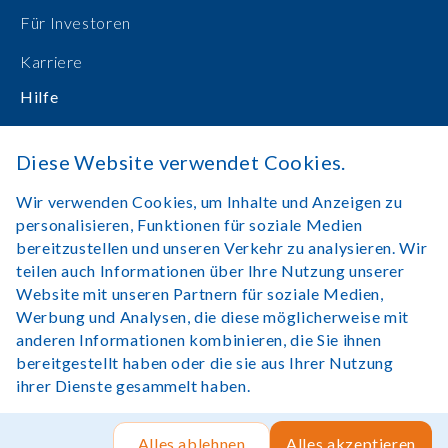
Für Investoren
Karriere
Hilfe
Bedienungsanleitungen
Diese Website verwendet Cookies.
Online einkaufen
Wir verwenden Cookies, um Inhalte und Anzeigen zu
Kontakt
personalisieren, Funktionen für soziale Medien
bereitzustellen und unseren Verkehr zu analysieren. Wir
Anmelden
teilen auch Informationen über Ihre Nutzung unserer
Website mit unseren Partnern für soziale Medien,
Werbung und Analysen, die diese möglicherweise mit
anderen Informationen kombinieren, die Sie ihnen
bereitgestellt haben oder die sie aus Ihrer Nutzung
Rechtlicher Hinweis
Nutzungsbedingungen
ihrer Dienste gesammelt haben.
Copyright©Lexibook 2025. Alle Rechte vorbehalten.
Seite von
Rush Hour Digital
.
Alles ablehnen
Alles akzeptieren