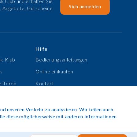
k Club und erhalten Sie
Sich anmelden
e, Angebote, Gutscheine
Hilfe
ok-Klub
Bedienungsanleitungen
ns
Online einkaufen
estoren
Kontakt
e
Anmelden
nd unseren Verkehr zu analysieren. Wir teilen auch
die diese möglicherweise mit anderen Informationen
 2025. Alle Rechte vorbehalten.
Seite von Rush Hour Digital
.