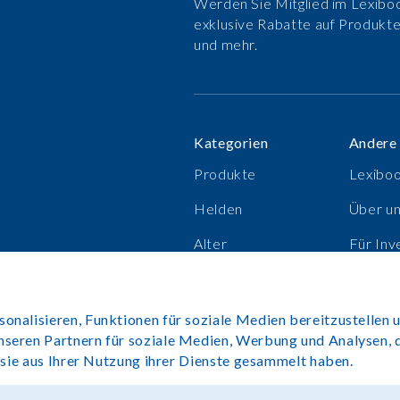
Werden Sie Mitglied im Lexiboo
exklusive Rabatte auf Produkt
und mehr.
Kategorien
Andere
Produkte
Lexibo
Helden
Über u
Alter
Für Inv
Verkaufsschlager
Karrier
nalisieren, Funktionen für soziale Medien bereitzustellen u
nseren Partnern für soziale Medien, Werbung und Analysen, 
e sie aus Ihrer Nutzung ihrer Dienste gesammelt haben.
Copyright©Lexibook